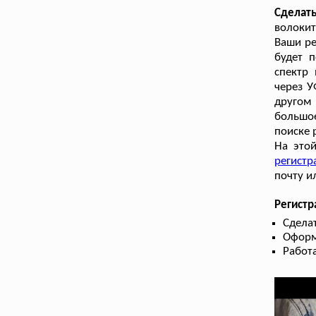
Сделат
волокит
Ваши ре
будет 
спектр
через У
другом 
большо
поиске 
На этой
регистр
почту и
Регистр
Сдела
Оформ
Работа