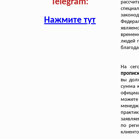
Telegram:
рассчи
специ
законо
Нажмите тут
Федера
являем
времен
людей п
благода
На сег
пропис
вы дол
сумма к
официал
можете 
менедже
практи
заявляе
по рег
клиенто