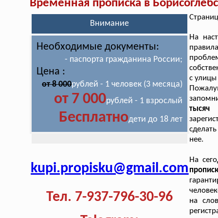
Временная прописка в Борисоглеб
Страниц
Внимание
На нас
Необходимые документы:
правил
пробле
- паспорта гражданина России;
собстве
Цена :
с улицы
от 8 000
рублей - 1 человек (3 месяца)
Пожалу
от 7 000
запомн
рублей - 1 взрослый
тысяч
Бесплатно
дети до 18 лет
зарегис
сделать
нее.
На сего
kupi.propisku@gmail.com
пропи
гарант
человек
Тел. 7-937-796-30-96
на сло
регистр